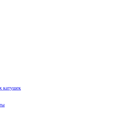
х катушек
ты