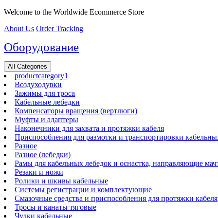
Перейти
Welcome to the Worldwide Ecommerce Store
к
About Us
Order Tracking
содержимому
Оборудование
All Categories
productcategory1
Воздуходувки
Зажимы для троса
Кабельные лебедки
Компенсаторы вращения (вертлюги)
Муфты и адаптеры
Наконечники для захвата и протяжки кабеля
Приспособления для размотки и транспортировки кабельны
Разное
Разное (лебедки)
Рамы для кабельных лебедок и оснастка, направляющие мач
Резаки и ножи
Ролики и шкивы кабельные
Системы регистрации и комплектующие
Смазочные средства и приспособления для протяжки кабеля
Тросы и канаты тяговые
Чулки кабельные