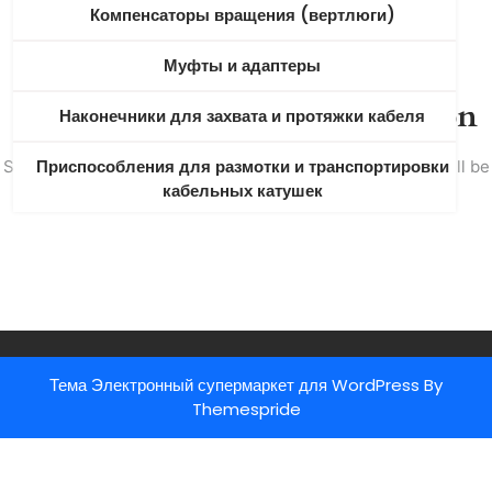
Компенсаторы вращения (вертлюги)
Открыть
Муфты и адаптеры
Great things are on the horizon
Наконечники для захвата и протяжки кабеля
Приспособления для размотки и транспортировки
Something big is brewing! Our store is in the works and will be
кабельных катушек
launching soon!
Разное
Разное (лебедки)
Рамы для кабельных лебедок и оснастка,
направляющие мачты
Тема Электронный супермаркет для WordPress
By
Themespride
Резаки и ножи
Ролики и шкивы кабельные