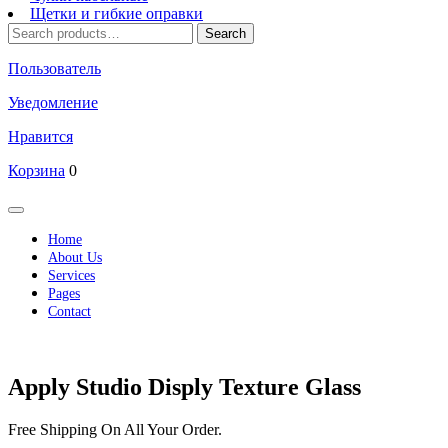
Щетки и гибкие оправки
Search
Search
for:
Пользователь
Уведомление
Нравится
Корзина
0
Кнопка
Открыть
Home
About Us
Services
Pages
Contact
Кнопка
Закрыть
Apply Studio Disply Texture Glass
Free Shipping On All Your Order.