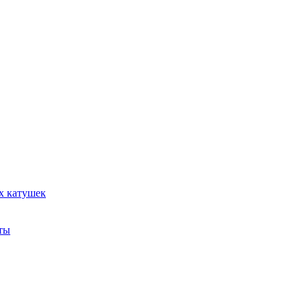
х катушек
ты