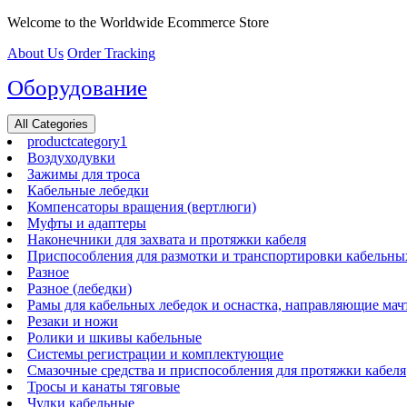
Перейти
Welcome to the Worldwide Ecommerce Store
к
About Us
Order Tracking
содержимому
Оборудование
All Categories
productcategory1
Воздуходувки
Зажимы для троса
Кабельные лебедки
Компенсаторы вращения (вертлюги)
Муфты и адаптеры
Наконечники для захвата и протяжки кабеля
Приспособления для размотки и транспортировки кабельны
Разное
Разное (лебедки)
Рамы для кабельных лебедок и оснастка, направляющие мач
Резаки и ножи
Ролики и шкивы кабельные
Системы регистрации и комплектующие
Смазочные средства и приспособления для протяжки кабеля
Тросы и канаты тяговые
Чулки кабельные