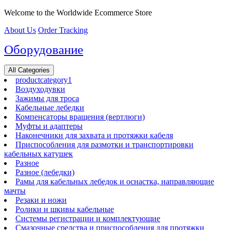
Перейти
Welcome to the Worldwide Ecommerce Store
к
About Us
Order Tracking
содержимому
Оборудование
All Categories
productcategory1
Воздуходувки
Зажимы для троса
Кабельные лебедки
Компенсаторы вращения (вертлюги)
Муфты и адаптеры
Наконечники для захвата и протяжки кабеля
Приспособления для размотки и транспортировки
кабельных катушек
Разное
Разное (лебедки)
Рамы для кабельных лебедок и оснастка, направляющие
мачты
Резаки и ножи
Ролики и шкивы кабельные
Системы регистрации и комплектующие
Смазочные средства и приспособления для протяжки