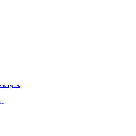
х катушек
ты