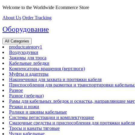
Перейти
Welcome to the Worldwide Ecommerce Store
к
About Us
Order Tracking
содержимому
Оборудование
All Categories
productcategory1
Воздуходувки
Зажимы для троса
Кабельные лебедки
Компенсаторы вращения (вертлюги)
Муфты и адаптеры
Наконечники для захвата и протяжки кабеля
Приспособления для размотки и транспортировки кабельны
Разное
Разное (лебедки)
Рамы для кабельных лебедок и оснастка, направляющие мач
Резаки и ножи
Ролики и шкивы кабельные
Системы регистрации и комплектующие
Смазочные средства и приспособления для протяжки кабеля
Тросы и канаты тяговые
Чулки кабельные